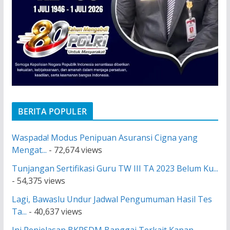
BERITA POPULER
Waspada! Modus Penipuan Asuransi Cigna yang
Mengat...
- 72,674 views
Tunjangan Sertifikasi Guru TW III TA 2023 Belum Ku...
- 54,375 views
Lagi, Bawaslu Undur Jadwal Pengumuman Hasil Tes
Ta...
- 40,637 views
Ini Penjelasan BKPSDM Banggai Terkait Kapan