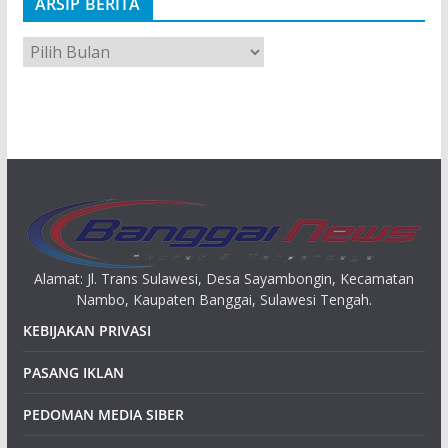
ARSIP BERITA
A
r
s
i
p
Alamat: Jl. Trans Sulawesi, Desa Sayambongin, Kecamatan
Nambo, Kaupaten Banggai, Sulawesi Tengah.
KEBIJAKAN PRIVASI
PASANG IKLAN
PEDOMAN MEDIA SIBER