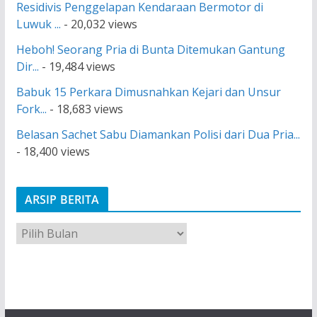
Residivis Penggelapan Kendaraan Bermotor di
Luwuk ...
- 20,032 views
Heboh! Seorang Pria di Bunta Ditemukan Gantung
Dir...
- 19,484 views
Babuk 15 Perkara Dimusnahkan Kejari dan Unsur
Fork...
- 18,683 views
Belasan Sachet Sabu Diamankan Polisi dari Dua Pria...
- 18,400 views
ARSIP BERITA
A
r
s
i
p