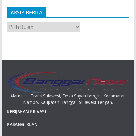
ARSIP BERITA
A
r
s
i
p
Alamat: Jl. Trans Sulawesi, Desa Sayambongin, Kecamatan
Nambo, Kaupaten Banggai, Sulawesi Tengah.
KEBIJAKAN PRIVASI
PASANG IKLAN