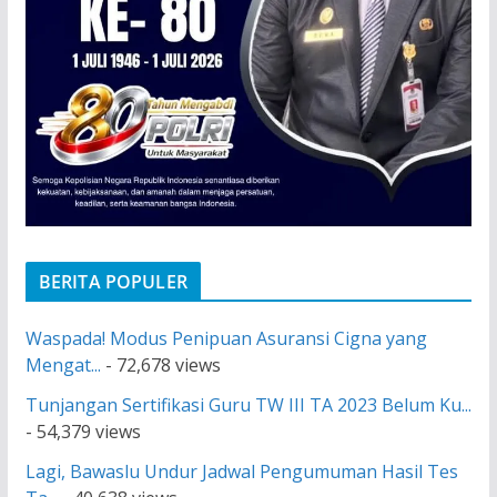
BERITA POPULER
Waspada! Modus Penipuan Asuransi Cigna yang
Mengat...
- 72,678 views
Tunjangan Sertifikasi Guru TW III TA 2023 Belum Ku...
- 54,379 views
Lagi, Bawaslu Undur Jadwal Pengumuman Hasil Tes