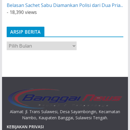
Belasan Sachet Sabu Diamankan Polisi dari Dua Pria...
- 18,390 views
ARSIP BERITA
A
r
s
i
p
Alamat: Jl. Trans Sulawesi, Desa Sayambongin, Kecamatan
Nambo, Kaupaten Banggai, Sulawesi Tengah.
KEBIJAKAN PRIVASI