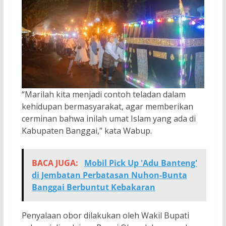
“Marilah kita menjadi contoh teladan dalam
kehidupan bermasyarakat, agar memberikan
cerminan bahwa inilah umat Islam yang ada di
Kabupaten Banggai,” kata Wabup.
BACA JUGA:
Mobil Pick Up 'Adu Banteng'
di Jembatan Perbatasan Nuhon-Bunta
Banggai Berbuntut Kebakaran
Penyalaan obor dilakukan oleh Wakil Bupati