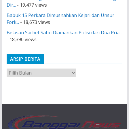
Dir...
- 19,477 views
Babuk 15 Perkara Dimusnahkan Kejari dan Unsur
Fork...
- 18,673 views
Belasan Sachet Sabu Diamankan Polisi dari Dua Pria...
- 18,390 views
ARSIP BERITA
A
r
s
i
p