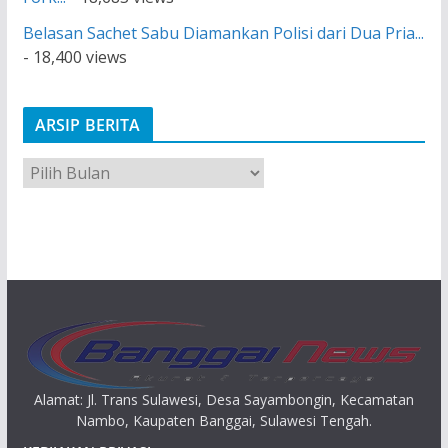
Belasan Sachet Sabu Diamankan Polisi dari Dua Pria...
- 18,400 views
ARSIP BERITA
A
r
s
i
p
Alamat: Jl. Trans Sulawesi, Desa Sayambongin, Kecamatan
Nambo, Kaupaten Banggai, Sulawesi Tengah.